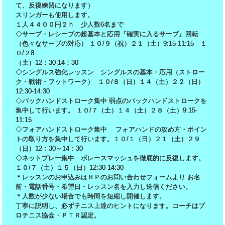
て、反復練習になります）
スリンガーも使用します。
１人４４００円２ｈ 少人数6名まで
◇サーブ・レシーブの超基本と応用『確実に入るサーブ』回転
（色々なサーブの対応） １０/９（祝）２１（土）9:15-11:15 １
０/２8
（土）12：30-14：30
◇シングルス強化レッスン シングルスの基本・応用（ストロー
ク・戦術・フットワーク） １０/８（日）１４（土）２２（日）
12:30-14:30
◇バックハンドストローク集中 弱点のバックハンドストロークを
集中して行います。 １０/７（土）１４（土）２８（土）9:15-
11:15
◇フォアハンドストローク集中 フォアハンドの攻め方・ポイン
トの取り方を集中して行います。１０/１（日）２１（土）２９
（日）12：30～14：30
◇ネットプレー集中 ボレースマッシュを徹底的に反復します。
１０/７（土）１５（日）12:30-14:30
＊レッスンのお申込みはＨＰのお問い合わせフォームより お名
前・電話番号・希望日・レッスン名を入力し送信ください。
＊人数が少ない場合でも時間を短縮し開催します。
丁寧に説明し、必ずテニス上達のヒントになります。コーチはプ
ロテニス協会・ＰＴＲ認定。