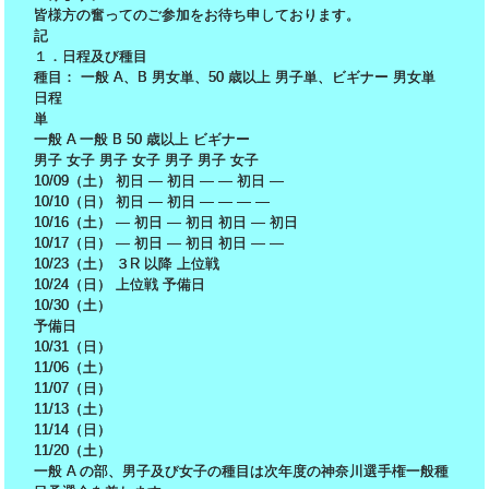
皆様方の奮ってのご参加をお待ち申しております。
記
１．日程及び種目
種目： 一般 A、B 男女単、50 歳以上 男子単、ビギナー 男女単
日程
単
一般 A 一般 B 50 歳以上 ビギナー
男子 女子 男子 女子 男子 男子 女子
10/09（土） 初日 ― 初日 ― ― 初日 ―
10/10（日） 初日 ― 初日 ― ― ― ―
10/16（土） ― 初日 ― 初日 初日 ― 初日
10/17（日） ― 初日 ― 初日 初日 ― ―
10/23（土） ３R 以降 上位戦
10/24（日） 上位戦 予備日
10/30（土）
予備日
10/31（日）
11/06（土）
11/07（日）
11/13（土）
11/14（日）
11/20（土）
一般 A の部、男子及び女子の種目は次年度の神奈川選手権一般種