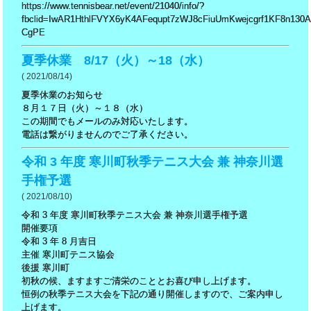
https://www.tennisbear.net/event/21040/info/?
fbclid=IwAR1HthlFVYX6yK4AFequpt7zWJ8cFiuUmKwejcgrf1KF8n130
CgPE
夏季休業 8/17（火）～18（水）
( 2021/08/14)
夏季休業のお知らせ
８月１７日（火）～１８（水）
この期間でもメールのみ対応いたします。
電話は繋がりませんのでご了承ください。
令和 3 年度 寒川町秋季テニス大会 兼 神奈川選
手権予選
( 2021/08/10)
令和 3 年度 寒川町秋季テニス大会 兼 神奈川選手権予選
開催要項
令和 3 年 8 月吉日
主催 寒川町テニス協会
後援 寒川町
初秋の候、ますますご清栄のこととお喜び申し上げます。
恒例の秋季テニス大会を下記の通り開催しますので、ご案内申し
上げます。