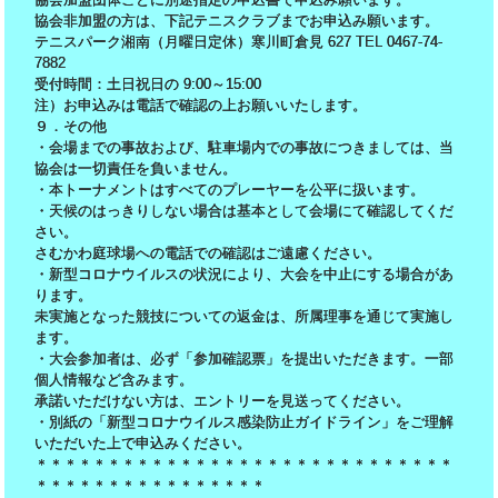
協会非加盟の方は、下記テニスクラブまでお申込み願います。
テニスパーク湘南（月曜日定休）寒川町倉見 627 TEL 0467-74-
7882
受付時間：土日祝日の 9:00～15:00
注）お申込みは電話で確認の上お願いいたします。
９．その他
・会場までの事故および、駐車場内での事故につきましては、当
協会は一切責任を負いません。
・本トーナメントはすべてのプレーヤーを公平に扱います。
・天候のはっきりしない場合は基本として会場にて確認してくだ
さい。
さむかわ庭球場への電話での確認はご遠慮ください。
・新型コロナウイルスの状況により、大会を中止にする場合があ
ります。
未実施となった競技についての返金は、所属理事を通じて実施し
ます。
・大会参加者は、必ず「参加確認票」を提出いただきます。一部
個人情報など含みます。
承諾いただけない方は、エントリーを見送ってください。
・別紙の「新型コロナウイルス感染防止ガイドライン」をご理解
いただいた上で申込みください。
＊＊＊＊＊＊＊＊＊＊＊＊＊＊＊＊＊＊＊＊＊＊＊＊＊＊＊＊＊
＊＊＊＊＊＊＊＊＊＊＊＊＊＊＊＊