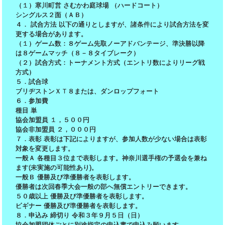
（１）寒川町営 さむかわ庭球場 （ハードコート）
シングルス２面（ＡＢ）
４． 試合方法 以下の通りとしますが、諸条件により試合方法を変
更する場合があります。
（１）ゲーム数：８ゲーム先取ノーアドバンテージ、準決勝以降
は８ゲームマッチ（８－８タイブレーク）
（２）試合方式：トーナメント方式（エントリ数によりリーグ戦
方式）
５．試合球
ブリヂストンＸＴ８または、ダンロップフォート
６．参加費
種目 単
協会加盟員 １，５００円
協会非加盟員 ２，０００円
７．表彰 表彰は下記によりますが、参加人数が少ない場合は表彰
対象を変更します。
一般Ａ 各種目３位まで表彰します。神奈川選手権の予選会を兼ね
ます(未実施の可能性あり)。
一般Ｂ 優勝及び準優勝者を表彰します。
優勝者は次回春季大会一般の部へ無償エントリーできます。
５０歳以上 優勝及び準優勝者を表彰します。
ビギナー 優勝及び準優勝者を表彰します。
８．申込み 締切り 令和３年９月５日（日）
協会加盟団体ごとに別途指定の申込書で申込み願います。