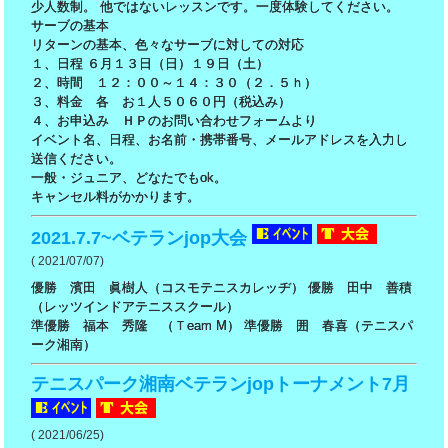
少人数制。 他ではないレッスンです。一度体験してください。
サーブの基本
リターンの基本、色々なサーブに対しての対応
１、日程 ６月１３日（日）１９日（土）
２、時間 １２：００～１４：３０（２．５ｈ）
３、料金 各 お１人５０６０円（税込み）
４、お申込み ＨＰのお問い合わせフォームより
イベント名、日程、お名前・携帯番号、メールアドレスを入力し
送信ください。
一般・ジュニア、どなたでもok。
キャンセル料がかかります。
2021.7.7~ベテランjop大会
( 2021/07/07)
優勝 濱田 眞樹人（コスモテニスカレッヂ） 優勝 田中 善積
（レッツインドアテニススクール）
準優勝 福本 秀隆 （Ｔeam M） 準優勝 囲 春喜（テニスパ
ーク湘南）
テニスパーク湘南ベテランjopトーナメント7月
( 2021/06/25)