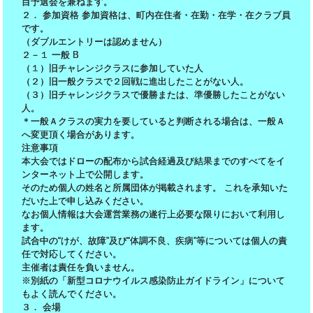
目予選会を兼ねます。
２． 参加資格 参加資格は、町内在住者・在勤・在学・在クラブ員
です。
（ダブルエントリーは認めません）
２－１ 一般 B
（１）旧チャレンジクラスに参加していた人
（２）旧一般クラスで２回戦に進出したことがない人。
（３）旧チャレンジクラスで優勝または、準優勝したことがない
人。
＊一般Ａクラスの実力を要していると判断される場合は、一般Ａ
へ変更頂く場合があります。
注意事項
本大会ではドローの配布から試合経過及び結果までのすべてをイ
ンターネット上で公開します。
そのため個人の姓名と所属団体が掲載されます。 これを承知いた
だいた上で申し込みください。
なお個人情報は大会運営業務の遂行上必要な限りにおいて利用し
ます。
試合中の“けが、故障”及び“体調不良、疾病”等については個人の責
任で対応してください。
主催者は責任を負いません。
※別紙の「新型コロナウイルス感染防止ガイドライン」について
もよく読んでください。
３． 会場