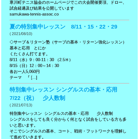
寒川町テニス協会のホームページでこの大会開催要項、ドロー、
試合経過及び結果を公開しています
samukawa-tennis-assoc.co
夏の特別集中レッスン 8/11・15・22・29
( 2021/08/10)
◇サーブ＆リターン塾（サーブの基本・リターン強化レッスン）
基本と応用 とにか
くたくさん打てます。
8/11（水）9：00-11：30 （2.5Ｈ）
8/15（日）12：00～14：30
各お一人5,060円
テーマ 『 [...]
特別集中レッスン シングルスの基本・応用
7/22（祝） 少人数制
( 2021/07/13)
特別集中レッスン シングルスの基本・応用 少人数制
シングルスをしても良く分からく何となく試合をしている方も多
いと思います。
そこでシングルスの基本、コート、戦術・フットワークを理解し
て進めていきます。