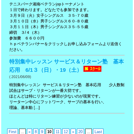
テニスパーク湘南ベテランjopトーナメント
１日で終わります。どなたでも参加できます。
３月９日（火）女子シングルス ３５-７０歳
３月１０日（水）男子シングルス６０-８０歳
３月１１日（木）男子シングルス３５-５５歳
締切 ３/４（木）
参加費 ６６００円
ｈｐベテランバナーをクリックしお申し込みフォームより送信く
ださい。
特別集中レッスン サービス＆リターン塾 基本
応用 6/1３（日）・19（土）
( 2021/06/09)
特別集中レッスン サービス＆リターン塾 基本応用 少人数制
試合はサーブ・リターンが一番大切です。
ほとんどは特にリターン練習が少ないのが現実です。
リーターン中心にフットワーク、サーブの基本を行い、
理論、基本動 [...]
First
...
«
8
9
10
11
12
»
20
...
Last